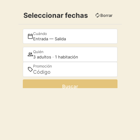
Seleccionar fechas
Borrar
Cuándo
Entrada — Salida
Quién
3 adultos · 1 habitación
Promoción
Buscar
Acceder / Registrarse
Acceder / Registrarse
Cuándo
Gestiona tu reserva
Quién
Habitación 1
adultos
3
Desde 13 años